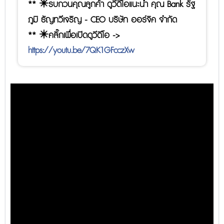
** ✴️รบกวนคุณลูกค้า ดูวีดีโอแนะนำ คุณ Bank รัฐ
ภูมิ ธัญทวีเจริญ - CEO บริษัท ออร์จิค จำกัด
** ✴️คลิ๊กเพื่อเปิดดูวีดีโอ ->
https://youtu.be/7QK1GFcczXw