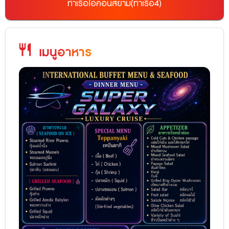
ท่าเรือไอคอนสยาม(ท่าเรือ4)
restaurant
เมนูอาหาร