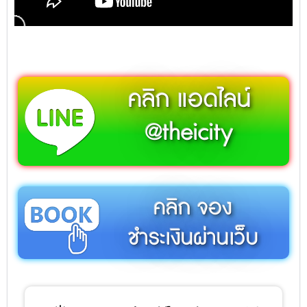
คลิก แอดไลน์
@theicity
คลิก จอง
ชำระเงินผ่านเว็บ