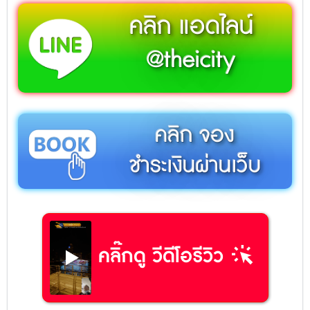
คลิก แอดไลน์
@theicity
คลิก จอง
ชำระเงินผ่านเว็บ
web_traffic
คลิ๊กดู วีดีโอรีวิว