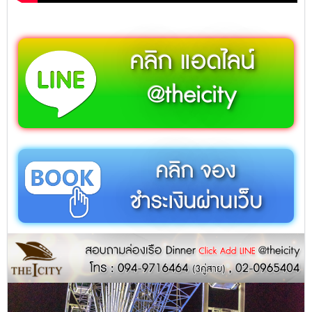
คลิก แอดไลน์
@theicity
คลิก จอง
ชำระเงินผ่านเว็บ