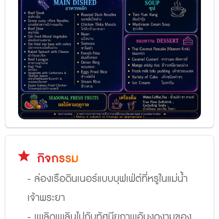
star
กิจกรรม
- ล่องเรือดินเนอร์แบบบุฟเฟ่ต์ที่หรูในแม่น้ำ
เจ้าพระยา
- เพลิดเพลินไปกับทัศนียภาพอันงดงามของ