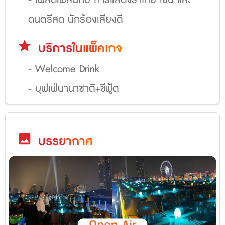
ดนตรีสด นักร้องเสียงดี
star
บริการในแพ็คเกจ
- Welcome Drink
- บุฟเฟ่นานาชาติ+ซีฟู้ด
image
บรรยากาศ