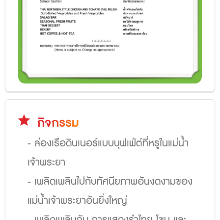
star
กิจกรรม
- ล่องเรือดินเนอร์แบบบุฟเฟ่ต์ที่หรูในแม่น้ำ
เจ้าพระยา
- เพลิดเพลินไปกับทัศนียภาพอันงดงามของ
แม่น้ำเจ้าพระยาอันยิ่งใหญ่
- เพลิดเพลินกับ การแสดงรำไทย โขน และ