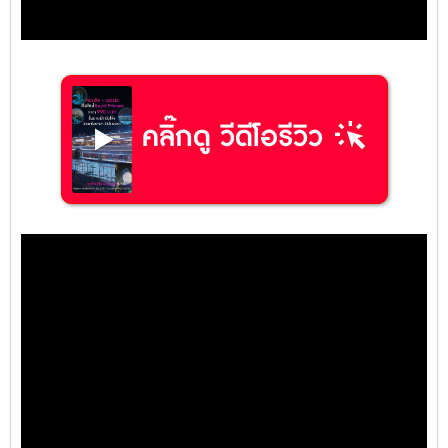
web_traffic
คลิ๊กดู วีดีโอรีวิว