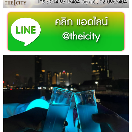
คลิก แอดไลน์
@theicity