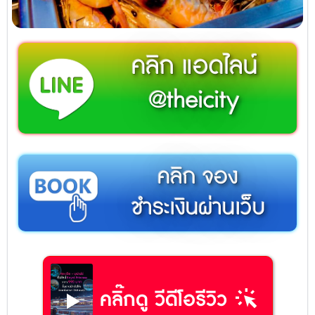
คลิก แอดไลน์
@theicity
คลิก จอง
ชำระเงินผ่านเว็บ
web_traffic
คลิ๊กดู วีดีโอรีวิว