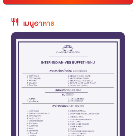
restaurant
เมนูอาหาร