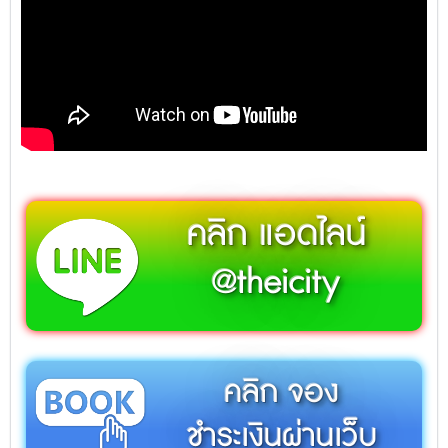
คลิก แอดไลน์
@theicity
คลิก จอง
ชำระเงินผ่านเว็บ