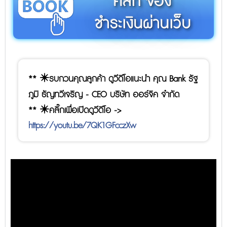
คลิก จอง
ชำระเงินผ่านเว็บ
** ✴️รบกวนคุณลูกค้า ดูวีดีโอแนะนำ คุณ Bank รัฐ
ภูมิ ธัญทวีเจริญ - CEO บริษัท ออร์จิค จำกัด
** ✴️คลิ๊กเพื่อเปิดดูวีดีโอ ->
https://youtu.be/7QK1GFcczXw