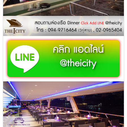
คลิก แอดไลน์
@theicity