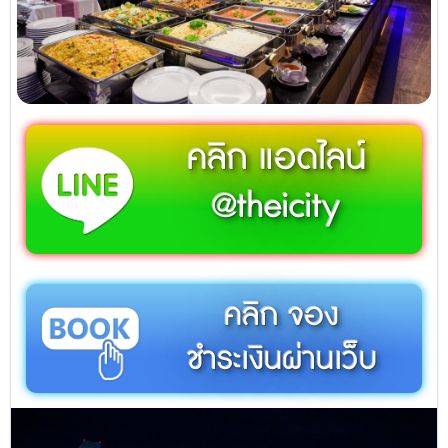
คลิก แอดไลน์
@theicity
คลิก จอง
ชำระเงินผ่านเว็บ