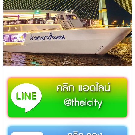
คลิก แอดไลน์
@theicity