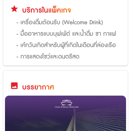
star
บริการในแพ็คเกจ
- เครื่องดื่มต้อนรับ (Welcome Drink)
- มื้ออาหารแบบบุฟเฟ่ต์ และน้ำดื่ม ชา กาแฟ
- เค้กวันเกิดสำหรับผู้ที่เกิดในเดือนที่ล่องเรือ
- การแสดงโชว์และดนตรีสด
image
บรรยากาศ