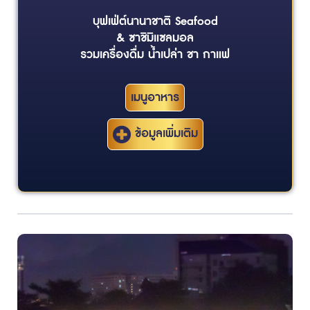
บุฟเฟ่ต์นานาชาติ Seafood
& ซาชิมิแซลมอล
รวมเครื่องดื่ม น้ำเปล่า ชา กาแฟ
เมนูอาหาร
ข้อมูลเพิ่มเติม