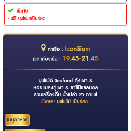
พิเศษ
- ฟรี บุฟเฟ่ย์เบียร์สด
IconSiam
ท่าเรือ :
19.45-21.45
เวลาล่องเรือ :
บุฟเฟ่ต์ Seafood กุ้งเผา &
หอยแมลงภู่เผา & ซาชิมิแซลมอล
รวมเครื่องดื่ม น้ำเปล่า ชา กาแฟ
พิเศษ!! บุฟเฟ่ย์ เบียร์สด
เมนูอาหาร