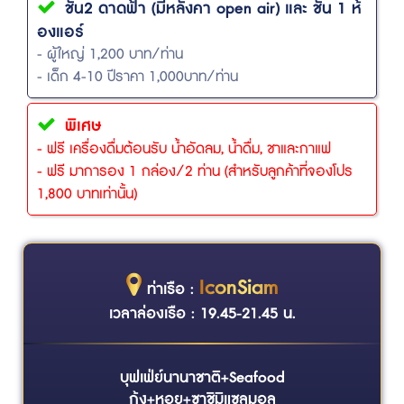
ชั้น2 ดาดฟ้า (มีหลังคา open air) และ ชั้น 1 ห้
องแอร์
- ผู้ใหญ่ 1,200 บาท/ท่าน
- เด็ก 4-10 ปีราคา 1,000บาท/ท่าน
พิเศษ
- ฟรี เครื่องดื่มต้อนรับ น้ำอัดลม, น้ำดื่ม, ชาและกาแฟ
- ฟรี มาการอง 1 กล่อง/2 ท่าน (สำหรับลูกค้าที่จองโปร
1,800 บาทเท่านั้น)
IconSiam
ท่าเรือ :
เวลาล่องเรือ : 19.45-21.45 น.
บุฟเฟ่ย์นานาชาติ+Seafood
กุ้ง+หอย+ซาชิมิแซลมอล