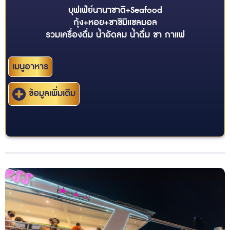
บุฟเฟ่ย์นานาชาติ+Seafood
กุ้ง+หอย+ซาชิมิแซลมอล
รวมเครื่องดื่ม น้ำอัดลม น้ำดื่ม ชา กาแฟ
เมนูอาหาร
ข้อมูลเพิ่มเติม