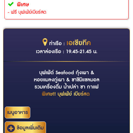
พิเศษ
- ฟรี บุฟเฟ่ย์เบียร์สด
เอเชียทีค
ท่าเรือ :
เวลาล่องเรือ : 19.45-21.45 น.
บุฟเฟ่ต์ Seafood กุ้งเผา &
หอยแมลงภู่เผา & ซาชิมิแซลมอล
รวมเครื่องดื่ม น้ำเปล่า ชา กาแฟ
พิเศษ!! บุฟเฟ่ย์ เบียร์สด
เมนูอาหาร
ข้อมูลเพิ่มเติม