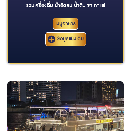
รวมเครื่องดื่ม น้ำอัดลม น้ำดื่ม ชา กาแฟ
เมนูอาหาร
ข้อมูลเพิ่มเติม