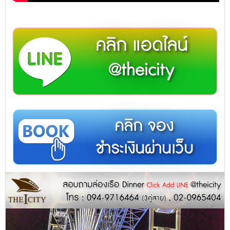
คลิก แอดไลน์
@theicity
คลิก จอง
ชำระเงินผ่านเว็บ