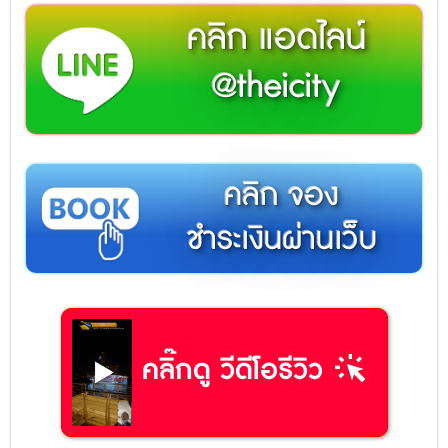
คลิก แอดไลน์
@theicity
คลิก จอง
ชำระเงินผ่านเว็บ
web_traffic
คลิ๊กดู วีดีโอรีวิว