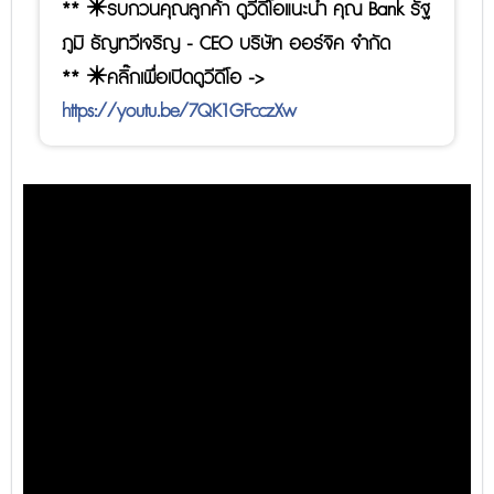
** ✴️รบกวนคุณลูกค้า ดูวีดีโอแนะนำ คุณ Bank รัฐ
ภูมิ ธัญทวีเจริญ - CEO บริษัท ออร์จิค จำกัด
** ✴️คลิ๊กเพื่อเปิดดูวีดีโอ ->
https://youtu.be/7QK1GFcczXw