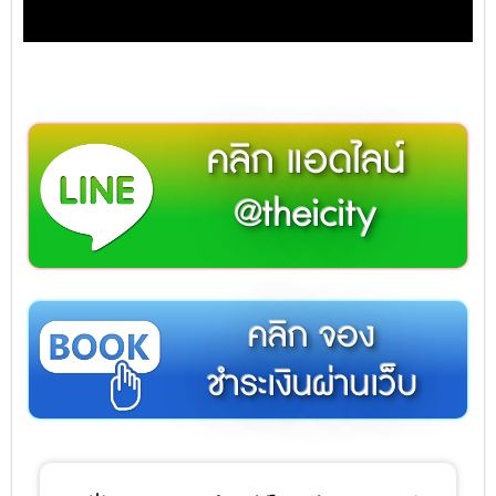
คลิก แอดไลน์
@theicity
คลิก จอง
ชำระเงินผ่านเว็บ