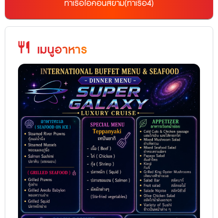
ท่าเรือไอคอนสยาม(ท่าเรือ4)
restaurant
เมนูอาหาร