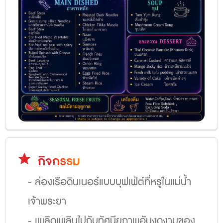
star
กิจกรรม
- ล่องเรือดินเนอร์แบบบุฟเฟ่ต์ที่หรูในแม่น้ำ
เจ้าพระยา
- เพลิดเพลินไปกับทัศนียภาพอันงดงามของ