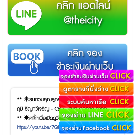
คลิก แอดไลน์
@theicity
คลิก จอง
ชำระเงินผ่านเว็บ
** ✴️รบกวนคุณลูกค้า ดูวีดีโอแนะนำ คุณ Bank รัฐ
ภูมิ ธัญทวีเจริญ - CEO บริษัท ออร์จิค จำกัด
** ✴️คลิ๊กเพื่อเปิดดูวีดีโอ ->
https://youtu.be/7QK1GFcczXw