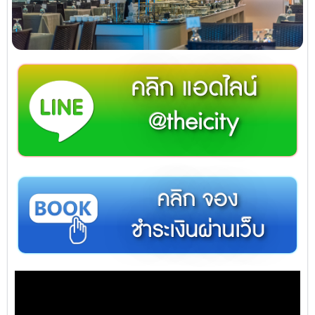
คลิก แอดไลน์
@theicity
คลิก จอง
ชำระเงินผ่านเว็บ