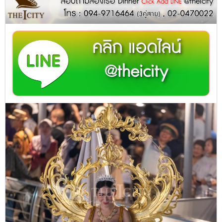
คลิก แอดไลน์
@theicity