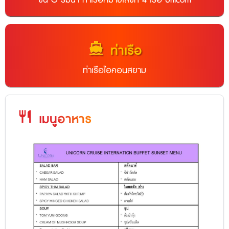
directions_boat
ท่าเรือ
ท่าเรือไอคอนสยาม
restaurant
เมนูอาหาร