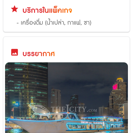
star
บริการในแพ็คเกจ
- เครื่องดื่ม (น้ำเปล่า, กาแฟ, ชา)
image
บรรยากาศ