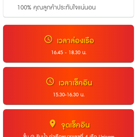
100% คุณลูกค้าประทับใจแน่นอน
schedule
เวลาล่องเรือ
16.45 - 18.30 น.
schedule
เวลาเช็คอิน
15.30-16.30 น.
location_on
จุดเช็คอิน
ชั้น G ริมน้ำ ท่าเรือหมายเลขที่ 4 เรือ Unicorn