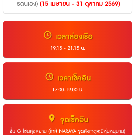
รตนเอง)
(15 เมษายน - 31 ตุลาคม 2569)
schedule
เวลาล่องเรือ
19.15 - 21.15 น.
schedule
เวลาเช็คอิน
17.00-19.00 น.
location_on
จุดเช็คอิน
ชั้น G โซนสุขสยาม (ใกล้ NARAYA จุดสังเกตุจะมีหุ่นหนุมาน)