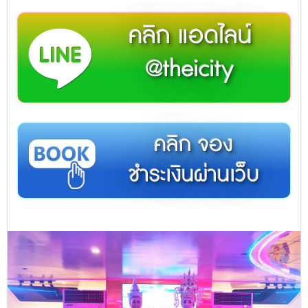
คลิก แอดไลน์
@theicity
คลิก จอง
ชำระเงินผ่านเว็บ