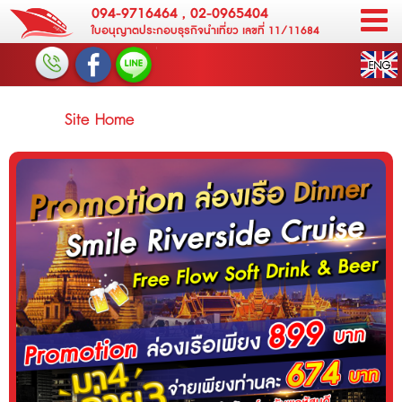
094-9716464
,
02-0965404
ใบอนุญาตประกอบธุรกิจนำเที่ยว เลขที่ 11/11684
Site Home