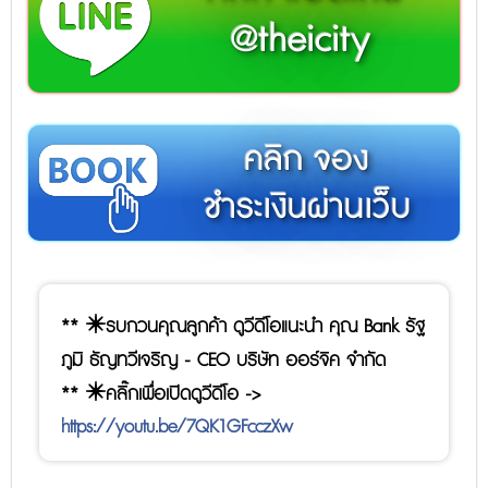
@theicity
คลิก จอง
ชำระเงินผ่านเว็บ
** ✴️รบกวนคุณลูกค้า ดูวีดีโอแนะนำ คุณ Bank รัฐ
ภูมิ ธัญทวีเจริญ - CEO บริษัท ออร์จิค จำกัด
** ✴️คลิ๊กเพื่อเปิดดูวีดีโอ ->
https://youtu.be/7QK1GFcczXw